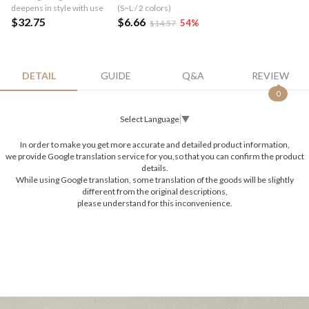
deepens in style with use
(S~L / 2 colors)
$32.75
$6.66
54
%
$14.57
DETAIL
GUIDE
Q&A
REVIEW
0
Select Language
▼
In order to make you get more accurate and detailed product information,
we provide Google translation service for you,so that you can confirm the product
details.
While using Google translation, some translation of the goods will be slightly
different from the original descriptions,
please understand for this inconvenience.