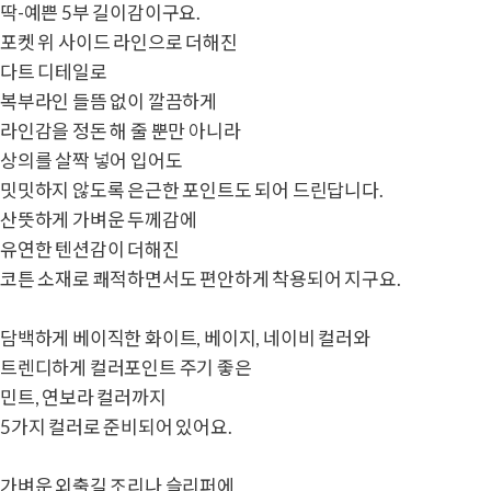
딱-예쁜 5부 길이감이구요.
포켓 위 사이드 라인으로 더해진
다트 디테일로
복부라인 들뜸 없이 깔끔하게
라인감을 정돈 해 줄 뿐만 아니라
상의를 살짝 넣어 입어도
밋밋하지 않도록 은근한 포인트도 되어 드린답니다.
산뜻하게 가벼운 두께감에
유연한 텐션감이 더해진
코튼 소재로 쾌적하면서도 편안하게 착용되어 지구요.
담백하게 베이직한 화이트, 베이지, 네이비 컬러와
트렌디하게 컬러포인트 주기 좋은
민트, 연보라 컬러까지
5가지 컬러로 준비되어 있어요.
가벼운 외출길 조리나 슬리퍼에