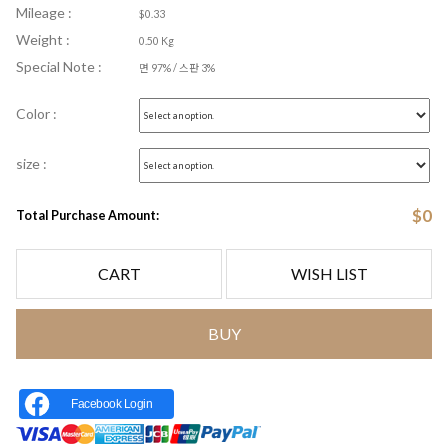
Mileage :
$0.33
Weight :
0.50 Kg
Special Note :
면 97% / 스판 3%
Color :
size :
$
0
Total Purchase Amount:
CART
WISH LIST
BUY
Facebook Login