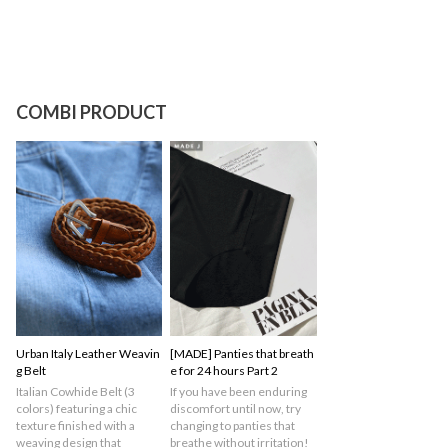
COMBI PRODUCT
Urban Italy Leather Weavin
[MADE] Panties that breath
g Belt
e for 24 hours Part 2
Italian Cowhide Belt (3
If you have been enduring
colors) featuring a chic
discomfort until now, try
texture finished with a
changing to panties that
weaving design that
breathe without irritation!