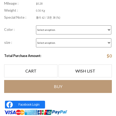
Mileage :
$0.28
Weight :
0.50 Kg
Special Note :
폴리 62 / 코튼 38 (%)
Color :
size :
$
0
Total Purchase Amount:
CART
WISH LIST
BUY
Facebook Login