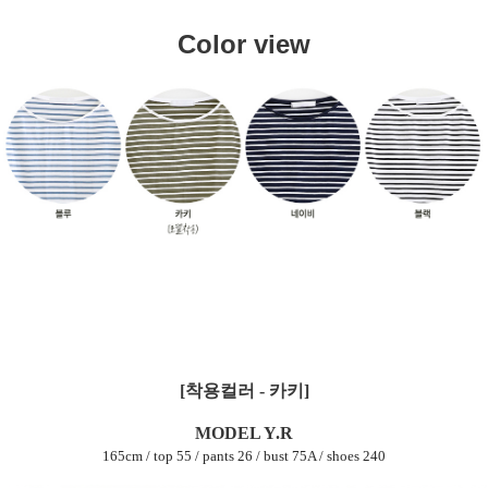
Color view
[착용컬러 - 카키]
MODEL Y.R
165cm / top 55 / pants 26 / bust 75A / shoes 240