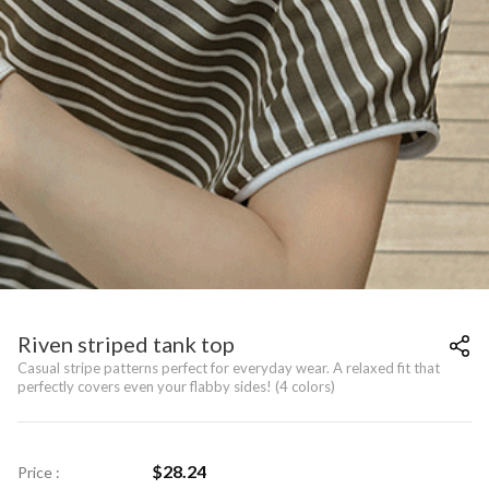
Riven striped tank top
Casual stripe patterns perfect for everyday wear. A relaxed fit that
perfectly covers even your flabby sides! (4 colors)
$
28.24
Price :