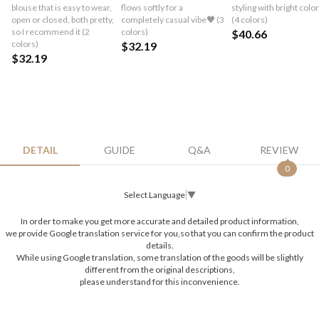
blouse that is easy to wear,
flows softly for a
styling with bright col
open or closed, both pretty,
completely casual vibe♥ (3
(4 colors)
so I recommend it (2
colors)
$40.66
colors)
$32.19
$32.19
DETAIL
GUIDE
Q&A
REVIEW
0
Select Language
▼
In order to make you get more accurate and detailed product information,
we provide Google translation service for you,so that you can confirm the product
details.
While using Google translation, some translation of the goods will be slightly
different from the original descriptions,
please understand for this inconvenience.