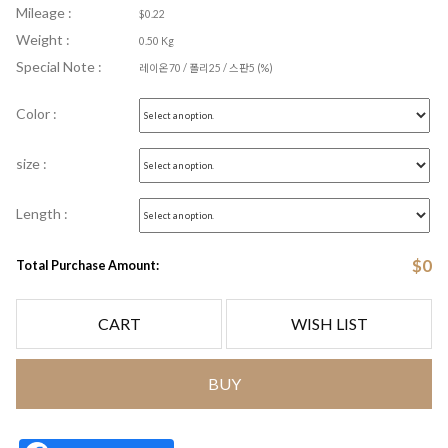
Mileage :
$0.22
Weight :
0.50 Kg
Special Note :
레이온70 / 폴리25 / 스판5 (%)
Color :
size :
Length :
$
0
Total Purchase Amount:
CART
WISH LIST
BUY