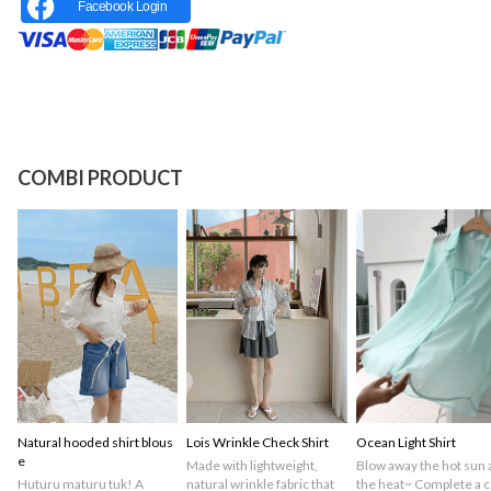
Facebook Login
COMBI PRODUCT
Natural hooded shirt blous
Lois Wrinkle Check Shirt
Ocean Light Shirt
e
Made with lightweight,
Blow away the hot sun 
Huturu maturu tuk! A
natural wrinkle fabric that
the heat~ Complete a c