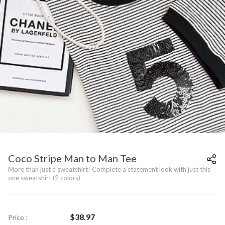
Coco Stripe Man to Man Tee
More than just a sweatshirt! Complete a statement look with just this
one sweatshirt (2 colors)
$
38.97
Price :