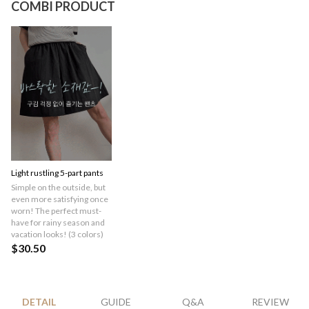
COMBI PRODUCT
Light rustling 5-part pants
Simple on the outside, but
even more satisfying once
worn! The perfect must-
have for rainy season and
vacation looks! (3 colors)
$30.50
DETAIL
GUIDE
Q&A
REVIEW