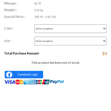
Mileage :
$0.39
Weight :
0.50 Kg
Special Note :
코튼 95 / 스판 5 (%)
Color :
size :
$
0
Total Purchase Amount:
This product has been out of stock.
Facebook Login