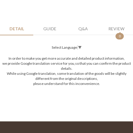
DETAIL
GUIDE
Q&A
REVIEW
0
Select Language
▼
In order to make you get more accurate and detailed product information,
we provide Google translation service for you,so that you can confirm the product
details.
While using Google translation, some translation of the goods will be slightly
different from the original descriptions,
please understand for this inconvenience.