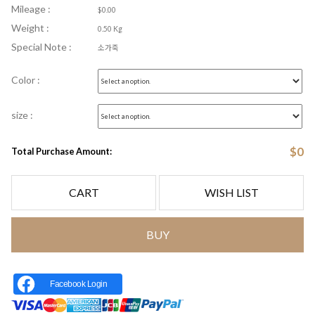
Mileage :
$0.00
Weight :
0.50 Kg
Special Note :
소가죽
Color :
size :
$
0
Total Purchase Amount:
CART
WISH LIST
BUY
Facebook Login