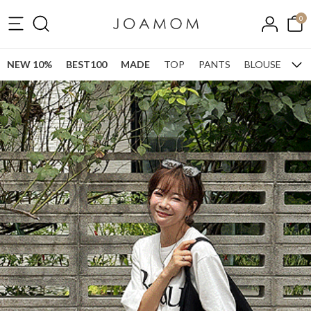
0
NEW 10%
BEST100
MADE
TOP
PANTS
BLOUSE
ONE