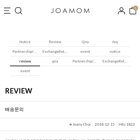
0
Notice
Review
Qna
faq
Partnership/Wholesale
ExchangeReturns
event
notice
review
qna
Partnership/Wholesale
ExchangeReturns
event
REVIEW
배송문의
Jeany Choi
2018-12-15
Hits 1822