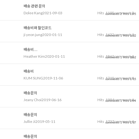
배송 관련 문의
Dolee Kang
2021-09-03
Hits
1195
comment
2
comments 2
Hits 1195
배송비와 할인코드
ji yeon jung
2020-01-11
Hits
1632
comment
1
comments 1
Hits 1632
배송비....
Heather Kim
2020-01-11
Hits
1862
comment
1
comments 1
Hits 1862
배송비
KUM SUNG
2019-11-06
Hits
1715
comment
1
comments 1
Hits 1715
배송문의
Jeany Choi
2019-06-16
Hits
1994
comment
1
comments 1
Hits 1994
배송문의
Jullie Ji
2019-05-11
Hits
1737
comment
1
comments 1
Hits 1737
배송문의