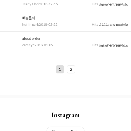
Jeany Choi
2018-12-15
Hits
1822
comment
1
comments 1
Hits 1822
배송문의
hui jin park
2018-02-22
Hits
2151
comment
0
comments 0
Hits 2151
about order
catseye
2018-01-09
Hits
2039
comment
0
comments 0
Hits 2039
1
2
Instagram